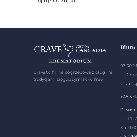
Biuro
97-300 
Grave to firma pogrzebowa z długimi
ul. Cme
tradycjami sięgającymi roku 1926.
biuro@g
+48 531
Czynne
Pn-Pt 7
Sb. 9.00
Calodo