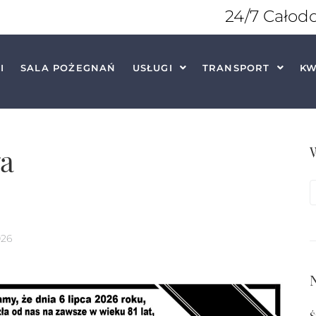
24/7 Całod
I
SALA POŻEGNAŃ
USŁUGI
TRANSPORT
KW
ła
026
Ś