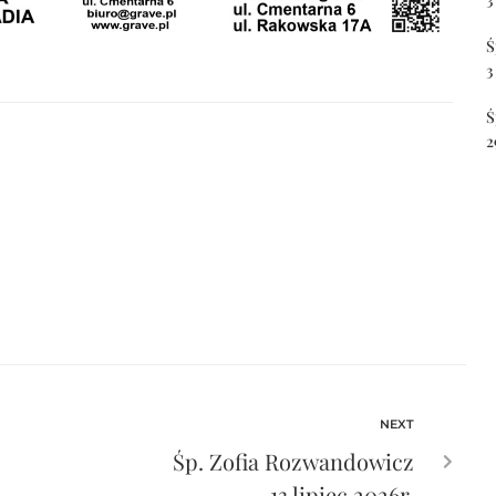
Ś
3
Ś
2
NEXT
Śp. Zofia Rozwandowicz
13 lipiec 2026r.