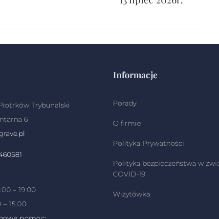
Informacje
Porady
Piotrków Trybunalski
ntarna 6
O firmie
rave.pl
Polityka Prywatności
460581
Polityka bezpieczeństwa w zwi
COVID-19
:
:00 – 19:00
Wizytówka
 – 15.00
bowa pomoc: