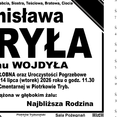
Ś
7
Ś
4
Ś
4
Ś
5
Ś
1
Ś
3
Ś
3