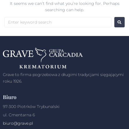
It seems we can’t find what you’re looking for. Perhaps
searching can help.
Grave to firma pogrzebowa z długimi tradycjami sięgającymi
roku 1926.
Biuro
97-300 Piotrków Trybunalski
ul. Cmentarna 6
biuro@grave.pl