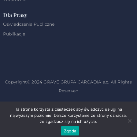
Dla Prasy
Oświadczenia Publiczne
Publikacje
Copyright© 2024 GRAVE GRUPA CARCADIA s.c. All Rights
Reserved
Projekt i obsługa techniczna
strony.cc
Łukasz Kieruzel
Ta strona korzysta z ciasteczek aby świadczyć usługi na
najwyższym poziomie. Dalsze korzystanie ze strony oznacza,
że zgadzasz się na ich użycie.
Zgoda